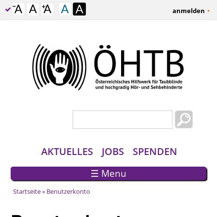
anmelden
Suchformular
Suche
AKTUELLES
JOBS
SPENDEN
☰ Menu
Startseite
» Benutzerkonto
Sie sind hier