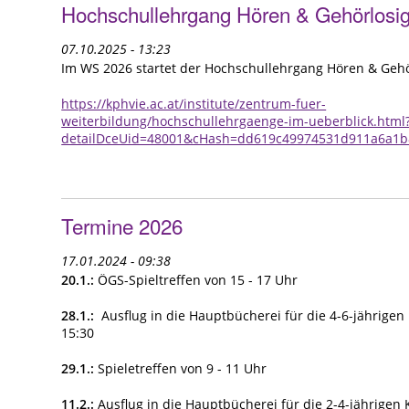
Hochschullehrgang Hören & Gehörlosig
07.10.2025 - 13:23
Im WS 2026 startet der Hochschullehrgang Hören & Gehö
https://kphvie.ac.at/institute/zentrum-fuer-
weiterbildung/hochschullehrgaenge-im-ueberblick.html
detailDceUid=48001&cHash=dd619c49974531d911a6a1
Termine 2026
17.01.2024 - 09:38
20.1.:
ÖGS-Spieltreffen von 15 - 17 Uhr
28.1.:
Ausflug in die Hauptbücherei für die 4-6-jährigen 
15:30
29.1.:
Spieletreffen von 9 - 11 Uhr
11.2.:
Ausflug in die Hauptbücherei für die 2-4-jährigen 