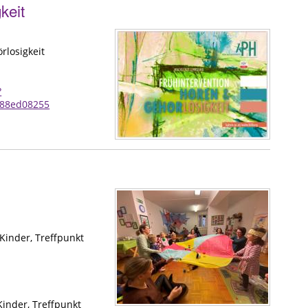
keit
rlosigkeit
?
b88ed08255
Kinder, Treffpunkt
Kinder, Treffpunkt