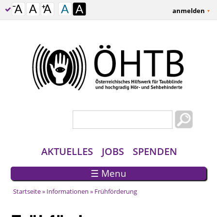
anmelden
Suchformular
Suche
AKTUELLES
JOBS
SPENDEN
☰ Menu
Startseite
»
Informationen
» Frühförderung
Sie sind hier