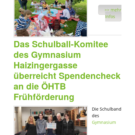
>> mehr
Infos
Das Schulball-Komitee
des Gymnasium
Haizingergasse
überreicht Spendencheck
an die ÖHTB
Frühförderung
Die Schulband
des
Gymnasium