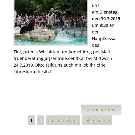
uns
am
Dienstag,
den 30.7.2019
um
9:30
an
der
Hauptkassa
des
Tiergartens. Wir bitten um Anmeldung per Mail
fruehberatung[at]zentrale.oehtb.at bis Mittwoch
24.7.2019. Bitte teilt uns auch mit, ob ihr eine
Jahreskarte besitzt.
>> mehr Infos
Seiten
1
2
nächste Seite ›
letzte Seite »